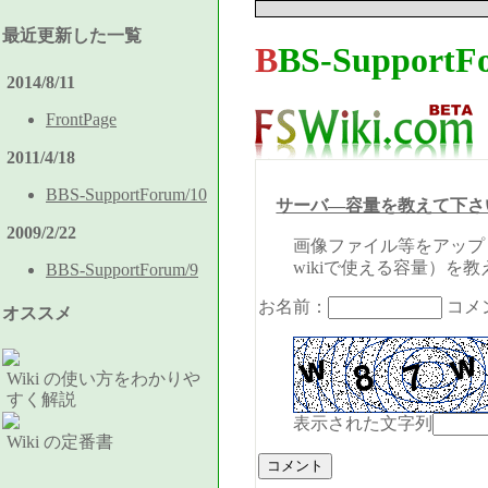
最近更新した一覧
BBS-SupportF
2014/8/11
FrontPage
2011/4/18
BBS-SupportForum/10
サーバ―容量を教えて下さ
2009/2/22
画像ファイル等をアップ
wikiで使える容量）を
BBS-SupportForum/9
お名前：
コメ
オススメ
Wiki の使い方をわかりや
すく解説
表示された文字列
Wiki の定番書